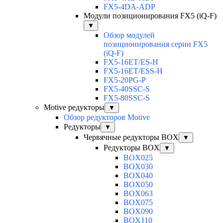
FX5-4DA-ADP
Модули позиционирования FX5 (iQ-F)
▼
Обзор модулей
позиционирования серии FX5
(iQ-F)
FX5-16ET/ES-H
FX5-16ET/ESS-H
FX5-20PG-P
FX5-40SSC-S
FX5-80SSC-S
Motive редукторы
▼
Обзор редукторов Motive
Редукторы
▼
Червячные редукторы BOX
▼
Редукторы BOX
▼
BOX025
BOX030
BOX040
BOX050
BOX063
BOX075
BOX090
BOX110