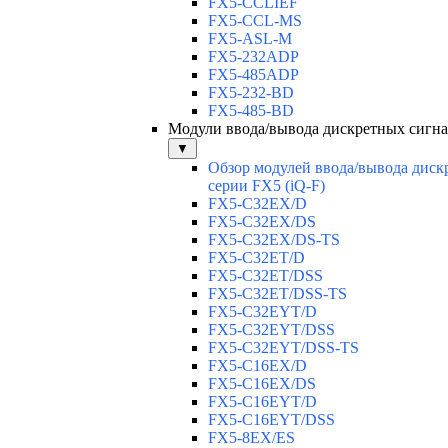
FX5-CCLIEF
FX5-CCL-MS
FX5-ASL-M
FX5-232ADP
FX5-485ADP
FX5-232-BD
FX5-485-BD
Модули ввода/вывода дискретных сигна
▼
Обзор модулей ввода/вывода диск
серии FX5 (iQ-F)
FX5-C32EX/D
FX5-C32EX/DS
FX5-C32EX/DS-TS
FX5-C32ET/D
FX5-C32ET/DSS
FX5-C32ET/DSS-TS
FX5-C32EYT/D
FX5-C32EYT/DSS
FX5-C32EYT/DSS-TS
FX5-C16EX/D
FX5-C16EX/DS
FX5-C16EYT/D
FX5-C16EYT/DSS
FX5-8EX/ES