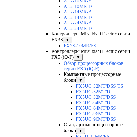
AL2-10MR-A
AL2-10MR-D
AL2-14MR-A
AL2-14MR-D
AL2-24MR-A
AL2-24MR-D
Контроллеры Mitsubishi Electric серии
FX3S
▼
FX3S-10MR/ES
Контроллеры Mitsubishi Electric серии
FX5 (iQ-F)
▼
Обзор процессорных блоков
серии FX5 (iQ-F)
Компактные процессорные
блоки
▼
FX5UC-32MT/DSS-TS
FX5UC-32MT/D
FX5UC-32MT/DSS
FX5UC-64MT/D
FX5UC-64MT/DSS
FX5UC-96MT/D
FX5UC-96MT/DSS
Стандартные процессорные
блоки
▼
FX5U-32MR/ES