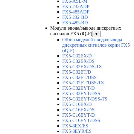
FX5-ASL-M
FX5-232ADP
FX5-485ADP
FX5-232-BD
FX5-485-BD
Модули ввода/вывода дискретных
сигналов FX5 (iQ-F)
▼
Обзор модулей ввода/вывода
дискретных сигналов серии FX5
(iQ-F)
FX5-C32EX/D
FX5-C32EX/DS
FX5-C32EX/DS-TS
FX5-C32ET/D
FX5-C32ET/DSS
FX5-C32ET/DSS-TS
FX5-C32EYT/D
FX5-C32EYT/DSS
FX5-C32EYT/DSS-TS
FX5-C16EX/D
FX5-C16EX/DS
FX5-C16EYT/D
FX5-C16EYT/DSS
FX5-8EX/ES
FX5-8EYR/ES