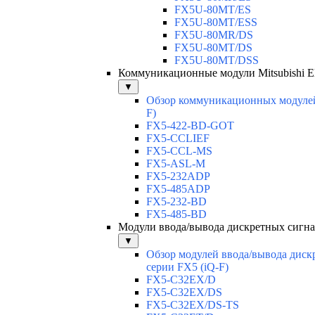
FX5U-80MT/ES
FX5U-80MT/ESS
FX5U-80MR/DS
FX5U-80MT/DS
FX5U-80MT/DSS
Коммуникационные модули Mitsubishi Ele
▼
Обзор коммуникационных модулей
F)
FX5-422-BD-GOT
FX5-CCLIEF
FX5-CCL-MS
FX5-ASL-M
FX5-232ADP
FX5-485ADP
FX5-232-BD
FX5-485-BD
Модули ввода/вывода дискретных сигна
▼
Обзор модулей ввода/вывода диск
серии FX5 (iQ-F)
FX5-C32EX/D
FX5-C32EX/DS
FX5-C32EX/DS-TS