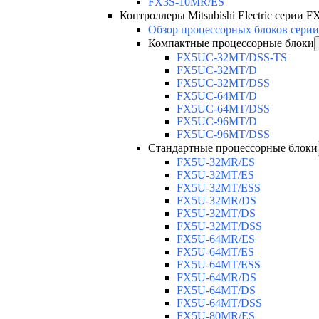
FX3S-10MR/ES
Контроллеры Mitsubishi Electric серии FX
Обзор процессорных блоков серии
Компактные процессорные блоки
FX5UC-32MT/DSS-TS
FX5UC-32MT/D
FX5UC-32MT/DSS
FX5UC-64MT/D
FX5UC-64MT/DSS
FX5UC-96MT/D
FX5UC-96MT/DSS
Стандартные процессорные блоки
FX5U-32MR/ES
FX5U-32MT/ES
FX5U-32MT/ESS
FX5U-32MR/DS
FX5U-32MT/DS
FX5U-32MT/DSS
FX5U-64MR/ES
FX5U-64MT/ES
FX5U-64MT/ESS
FX5U-64MR/DS
FX5U-64MT/DS
FX5U-64MT/DSS
FX5U-80MR/ES