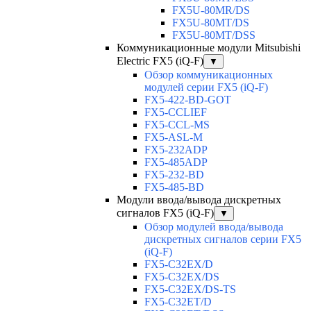
FX5U-80MR/DS
FX5U-80MT/DS
FX5U-80MT/DSS
Коммуникационные модули Mitsubishi
Electric FX5 (iQ-F)
▼
Обзор коммуникационных
модулей серии FX5 (iQ-F)
FX5-422-BD-GOT
FX5-CCLIEF
FX5-CCL-MS
FX5-ASL-M
FX5-232ADP
FX5-485ADP
FX5-232-BD
FX5-485-BD
Модули ввода/вывода дискретных
сигналов FX5 (iQ-F)
▼
Обзор модулей ввода/вывода
дискретных сигналов серии FX5
(iQ-F)
FX5-C32EX/D
FX5-C32EX/DS
FX5-C32EX/DS-TS
FX5-C32ET/D