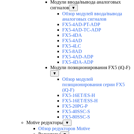
Модули ввода/вывода аналоговых
сигналов
▼
Обзор модулей ввода/вывода
аналоговых сигналов
FX5-4AD-PT-ADP
FX5-4AD-TC-ADP
FX5-4DA
FX5-4AD
FX5-4LC
FX5-8AD
FX5-4AD-ADP
FX5-4DA-ADP
Модули позиционирования FX5 (iQ-F)
▼
Обзор модулей
позиционирования серии FX5
(iQ-F)
FX5-16ET/ES-H
FX5-16ET/ESS-H
FX5-20PG-P
FX5-40SSC-S
FX5-80SSC-S
Motive редукторы
▼
Обзор редукторов Motive